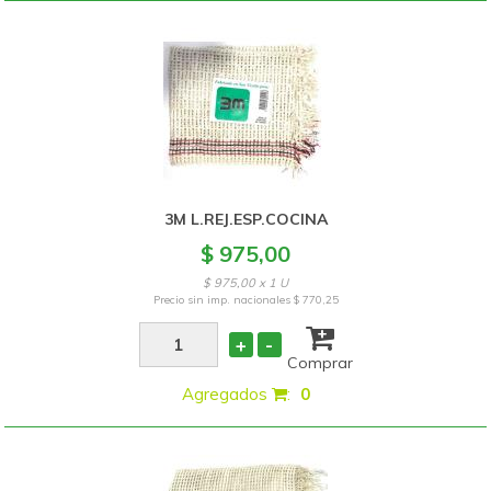
3M L.REJ.ESP.COCINA
$ 975,00
$ 975,00 x 1 U
Precio sin imp. nacionales
$ 770,25
+
-
Comprar
Agregados
:
0