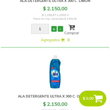
ALA DETERGENTE ULTRA X 300 C. LIMON
$ 2.150,00
$ 7.166,67 x 1000 U
Precio sin imp. nacionales
$ 1.698,50
+
-
Comprar
Agregados
:
0
ALA DETERGENTE ULTRA X 300 C. OCEANO
$ 0,00
$ 2.150,00