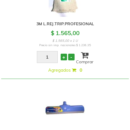
3M L.REJ.TRIP.PROFESIONAL
$ 1.565,00
$ 1.565,00 x 1 U
Precio sin imp. nacionales
$ 1.236,35
+
-
Comprar
Agregados
:
0