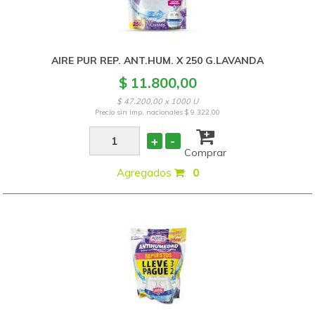
AIRE PUR REP. ANT.HUM. X 250 G.LAVANDA
$ 11.800,00
$ 47.200,00 x 1000 U
Precio sin imp. nacionales
$ 9.322,00
+
-
Comprar
Agregados
:
0