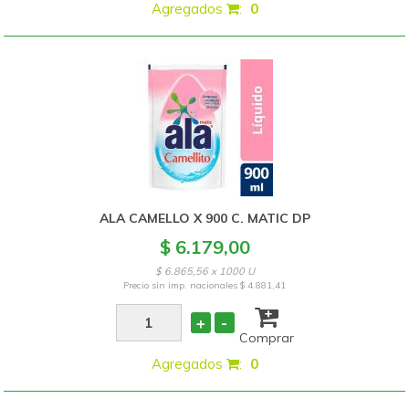
Agregados
:
0
ALA CAMELLO X 900 C. MATIC DP
$ 6.179,00
$ 6.865,56 x 1000 U
Precio sin imp. nacionales
$ 4.881,41
+
-
Comprar
Agregados
:
0