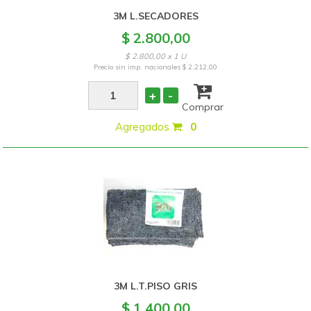
3M L.SECADORES
$ 2.800,00
$ 2.800,00 x 1 U
Precio sin imp. nacionales
$ 2.212,00
+
-
Comprar
Agregados
:
0
3M L.T.PISO GRIS
$ 1.400,00