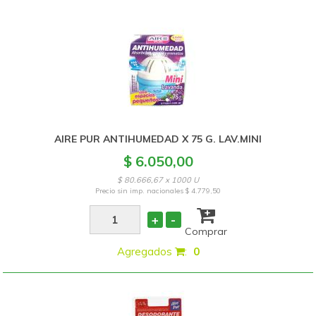
AIRE PUR ANTIHUMEDAD X 75 G. LAV.MINI
$ 6.050,00
$ 80.666,67 x 1000 U
Precio sin imp. nacionales
$ 4.779,50
+
-
Comprar
Agregados
:
0