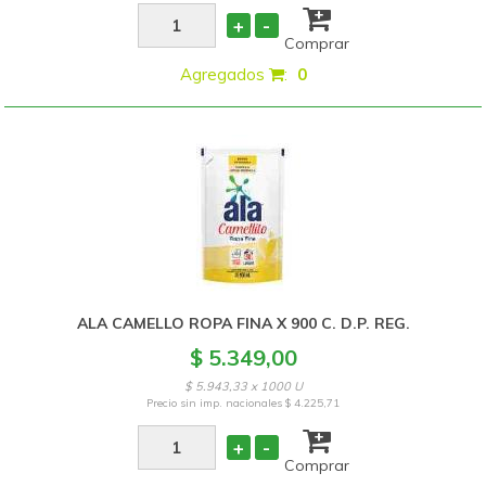
+
-
Comprar
Agregados
:
0
ALA CAMELLO ROPA FINA X 900 C. D.P. REG.
$ 5.349,00
$ 5.943,33 x 1000 U
Precio sin imp. nacionales
$ 4.225,71
+
-
Comprar