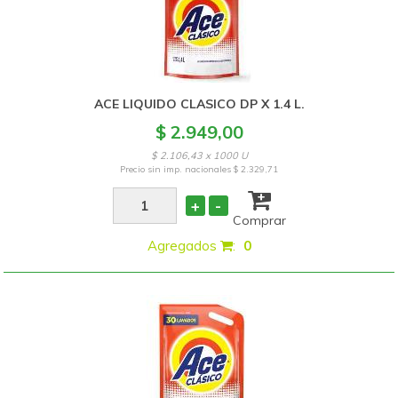
ACE LIQUIDO CLASICO DP X 1.4 L.
$ 2.949,00
$ 2.106,43 x 1000 U
Precio sin imp. nacionales
$ 2.329,71
+
-
Comprar
Agregados
:
0