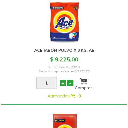
ACE JABON POLVO X 3 KG. AE
$ 9.225,00
$ 3.075,00 x 1000 U
Precio sin imp. nacionales
$ 7.287,75
+
-
Comprar
Agregados
:
0