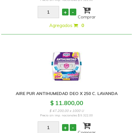
+
-
Comprar
Agregados
:
0
AIRE PUR ANTIHUMEDAD DEO X 250 C. LAVANDA
$ 11.800,00
$ 47.200,00 x 1000 U
Precio sin imp. nacionales
$ 9.322,00
+
-
Comprar