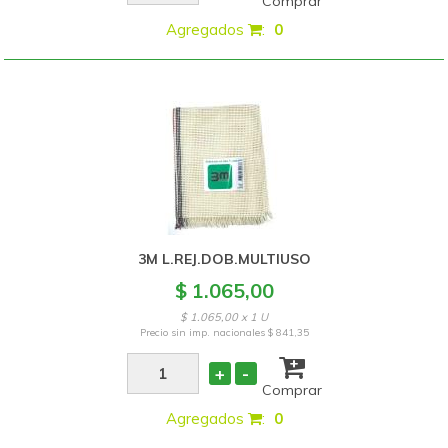
Comprar
Agregados
:
0
3M L.REJ.DOB.MULTIUSO
$ 1.065,00
$ 1.065,00 x 1 U
Precio sin imp. nacionales
$ 841,35
+
-
Comprar
Agregados
:
0