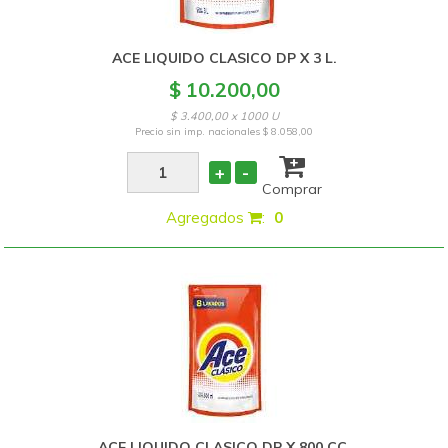
ACE LIQUIDO CLASICO DP X 3 L.
$ 10.200,00
$ 3.400,00 x 1000 U
Precio sin imp. nacionales
$ 8.058,00
+
-
Comprar
Agregados
:
0
ACE LIQUIDO CLASICO DP X 800 CC.