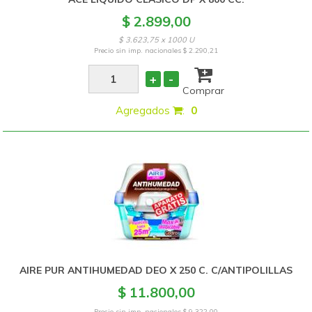
$ 2.899,00
$ 3.623,75 x 1000 U
Precio sin imp. nacionales
$ 2.290,21
+
-
Comprar
Agregados
:
0
AIRE PUR ANTIHUMEDAD DEO X 250 C. C/ANTIPOLILLAS
$ 11.800,00
Precio sin imp. nacionales
$ 9.322,00