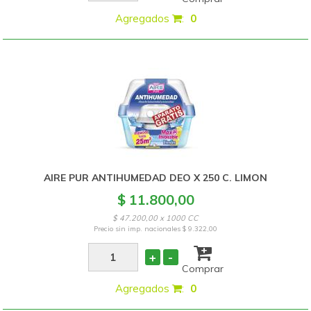
Agregados
:
0
AIRE PUR ANTIHUMEDAD DEO X 250 C. LIMON
$ 11.800,00
$ 47.200,00 x 1000 CC
Precio sin imp. nacionales
$ 9.322,00
+
-
Comprar
Agregados
:
0