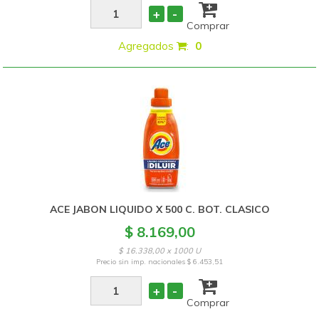
+
-
Comprar
Agregados
:
0
ACE JABON LIQUIDO X 500 C. BOT. CLASICO
$ 8.169,00
$ 16.338,00 x 1000 U
Precio sin imp. nacionales
$ 6.453,51
+
-
Comprar