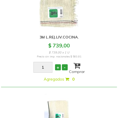
3M L.REJ.LIV.COCINA.
$ 739,00
$ 739,00 x 1 U
Precio sin imp. nacionales
$ 583,81
+
-
Comprar
Agregados
:
0