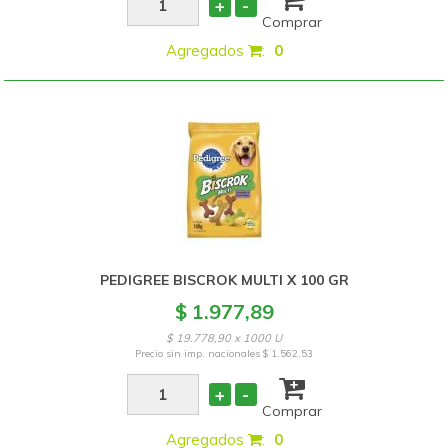
+
-
Comprar
Agregados
:
0
PEDIGREE BISCROK MULTI X 100 GR
$ 1.977,89
$ 19.778,90 x 1000 U
Precio sin imp. nacionales
$ 1.562,53
+
-
Comprar
Agregados
:
0