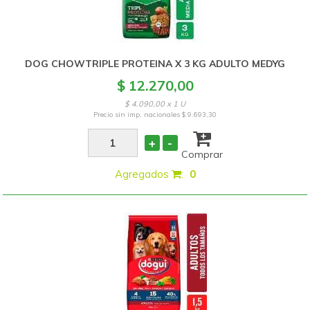
DOG CHOWTRIPLE PROTEINA X 3 KG ADULTO MEDYG
$ 12.270,00
$ 4.090,00 x 1 U
Precio sin imp. nacionales
$ 9.693,30
+
-
Comprar
Agregados
:
0