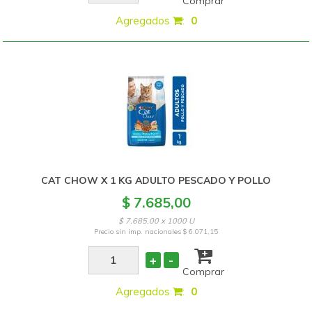
Comprar
Agregados
:
0
CAT CHOW X 1 KG ADULTO PESCADO Y POLLO
$ 7.685,00
$ 7.685,00 x 1000 U
Precio sin imp. nacionales
$ 6.071,15
+
-
Comprar
Agregados
:
0