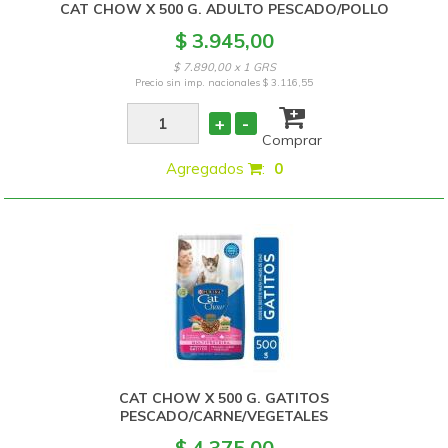
CAT CHOW X 500 G. ADULTO PESCADO/POLLO
$ 3.945,00
$ 7.890,00 x 1 GRS
Precio sin imp. nacionales
$ 3.116,55
+
-
Comprar
Agregados
:
0
CAT CHOW X 500 G. GATITOS
PESCADO/CARNE/VEGETALES
$ 4.375,00