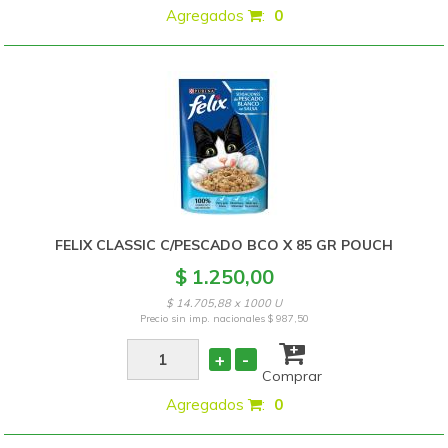
Agregados
:
0
FELIX CLASSIC C/PESCADO BCO X 85 GR POUCH
$ 1.250,00
$ 14.705,88 x 1000 U
Precio sin imp. nacionales
$ 987,50
+
-
Comprar
Agregados
:
0