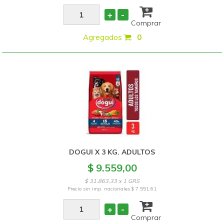
+
-
Comprar
Agregados
:
0
DOGUI X 3 KG. ADULTOS
$ 9.559,00
$ 31.863,33 x 1 GRS
Precio sin imp. nacionales
$ 7.551,61
+
-
Comprar