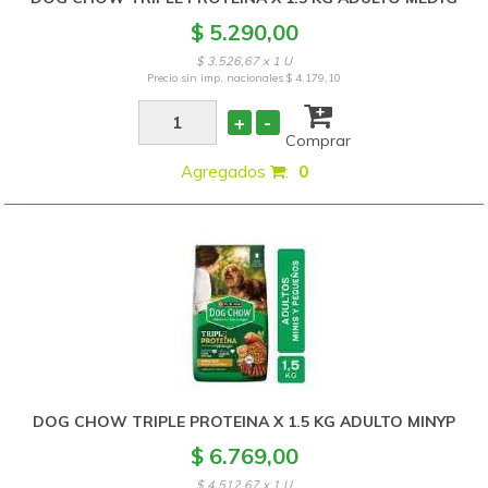
$ 5.290,00
$ 3.526,67 x 1 U
Precio sin imp. nacionales
$ 4.179,10
+
-
Comprar
Agregados
:
0
DOG CHOW TRIPLE PROTEINA X 1.5 KG ADULTO MINYP
$ 6.769,00
$ 4.512,67 x 1 U