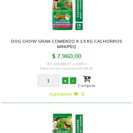
DOG CHOW GRAN COMIENZO X 1.5 KG CACHORROS
MINI/PEQ
$ 7.960,00
$ 5.306.666,67 x 1000 U
Precio sin imp. nacionales
$ 6.288,40
+
-
Comprar
Agregados
:
0