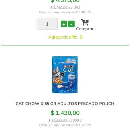
$ 8.750,00 x 1 GRS
Precio sin imp. nacionales
$ 3.456,25
+
-
Comprar
Agregados
:
0
CAT CHOW X 85 GR ADULTOS PESCADO POUCH
$ 1.430,00
$ 16.823,53 x 1000 U
Precio sin imp. nacionales
$ 1.129,70