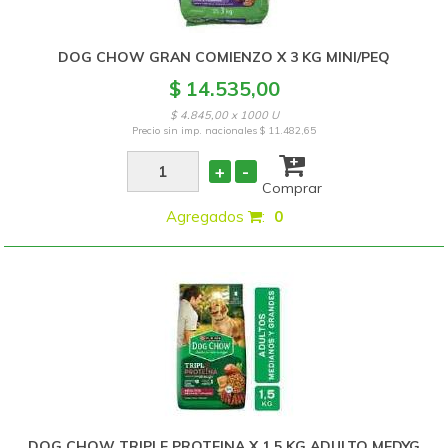
DOG CHOW GRAN COMIENZO X 3 KG MINI/PEQ
$ 14.535,00
$ 4.845,00 x 1000 U
Precio sin imp. nacionales
$ 11.482,65
+
-
Comprar
Agregados
:
0
DOG CHOW TRIPLE PROTEINA X 1.5 KG ADULTO MEDYG