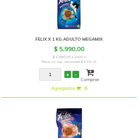
FELIX X 1 KG ADULTO MEGAMIX
$ 5.990,00
$ 5.990,00 x 1000 U
Precio sin imp. nacionales
$ 4.732,10
+
-
Comprar
Agregados
:
0