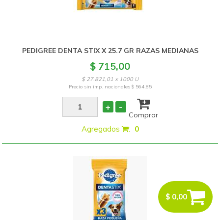
PEDIGREE DENTA STIX X 25.7 GR RAZAS MEDIANAS
$ 715,00
$ 27.821,01 x 1000 U
Precio sin imp. nacionales
$ 564,85
+
-
Comprar
Agregados
:
0
$ 0,00