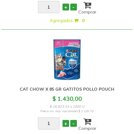
+
-
Comprar
Agregados
:
0
CAT CHOW X 85 GR GATITOS POLLO POUCH
$ 1.430,00
$ 16.823,53 x 1000 U
Precio sin imp. nacionales
$ 1.129,70
+
-
Comprar