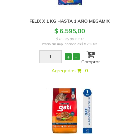
FELIX X 1 KG HASTA 1 AÑO MEGAMIX
$ 6.595,00
$ 6.595,00 x 1 U
Precio sin imp. nacionales
$ 5.210,05
+
-
Comprar
Agregados
:
0