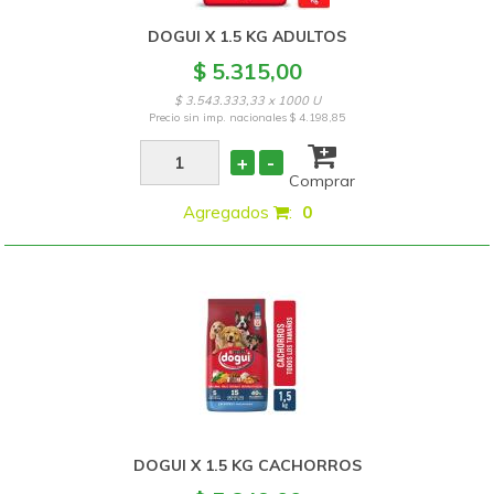
DOGUI X 1.5 KG ADULTOS
$ 5.315,00
$ 3.543.333,33 x 1000 U
Precio sin imp. nacionales
$ 4.198,85
+
-
Comprar
Agregados
:
0
DOGUI X 1.5 KG CACHORROS