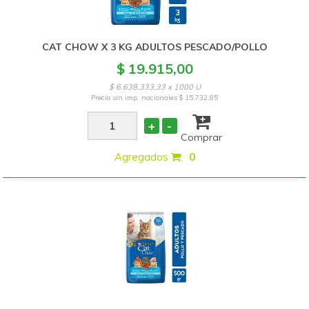
CAT CHOW X 3 KG ADULTOS PESCADO/POLLO
$ 19.915,00
$ 6.638.333,33 x 1000 U
Precio sin imp. nacionales
$ 15.732,85
+
-
Comprar
Agregados
:
0