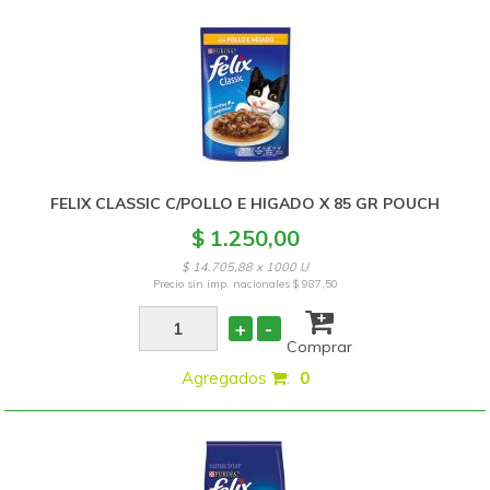
FELIX CLASSIC C/POLLO E HIGADO X 85 GR POUCH
$ 1.250,00
$ 14.705,88 x 1000 U
Precio sin imp. nacionales
$ 987,50
+
-
Comprar
Agregados
:
0