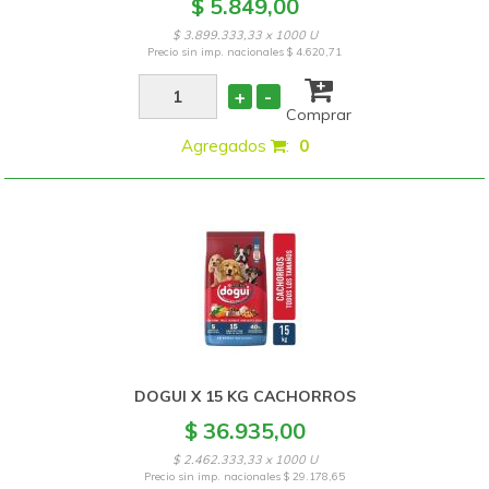
$ 5.849,00
$ 3.899.333,33 x 1000 U
Precio sin imp. nacionales
$ 4.620,71
+
-
Comprar
Agregados
:
0
DOGUI X 15 KG CACHORROS
$ 36.935,00
$ 2.462.333,33 x 1000 U
Precio sin imp. nacionales
$ 29.178,65