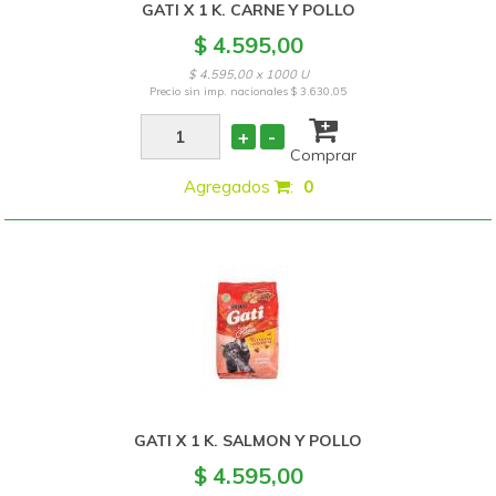
GATI X 1 K. CARNE Y POLLO
$ 4.595,00
$ 4.595,00 x 1000 U
Precio sin imp. nacionales
$ 3.630,05
+
-
Comprar
Agregados
:
0
GATI X 1 K. SALMON Y POLLO
$ 4.595,00