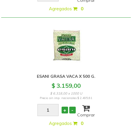
Comprar
Agregados
:
0
ESANI GRASA VACA X 500 G.
$ 3.159,00
$ 6.318,00 x 1000 U
Precio sin imp. nacionales
$ 2.495,61
+
-
Comprar
Agregados
:
0