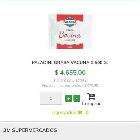
PALADINI GRASA VACUNA X 500 G.
$ 4.655,00
$ 9.310,00 x 1000 U
Precio sin imp. nacionales
$ 3.677,45
+
-
Comprar
Agregados
:
0
3M SUPERMERCADOS