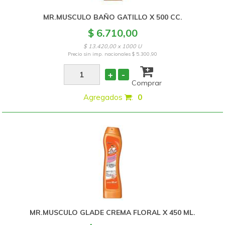
MR.MUSCULO BAÑO GATILLO X 500 CC.
$ 6.710,00
$ 13.420,00 x 1000 U
Precio sin imp. nacionales
$ 5.300,90
+
-
Comprar
Agregados
:
0
MR.MUSCULO GLADE CREMA FLORAL X 450 ML.