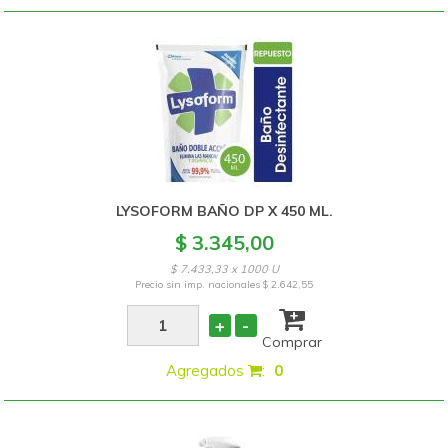
LYSOFORM BAÑO DP X 450 ML.
$ 3.345,00
$ 7.433,33 x 1000 U
Precio sin imp. nacionales
$ 2.642,55
+
-
Comprar
Agregados
:
0