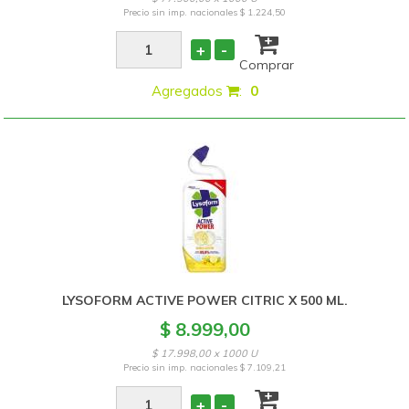
Precio sin imp. nacionales
$ 1.224,50
+
-
Comprar
Agregados
:
0
LYSOFORM ACTIVE POWER CITRIC X 500 ML.
$ 8.999,00
$ 17.998,00 x 1000 U
Precio sin imp. nacionales
$ 7.109,21
+
-