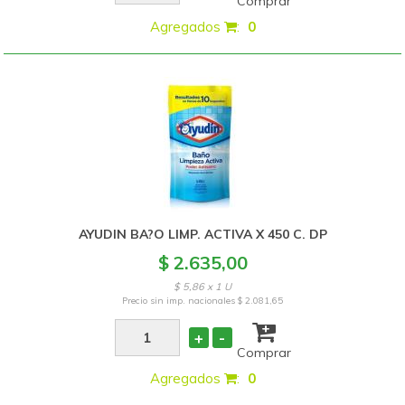
Comprar
Agregados
:
0
AYUDIN BA?O LIMP. ACTIVA X 450 C. DP
$ 2.635,00
$ 5,86 x 1 U
Precio sin imp. nacionales
$ 2.081,65
+
-
Comprar
Agregados
:
0