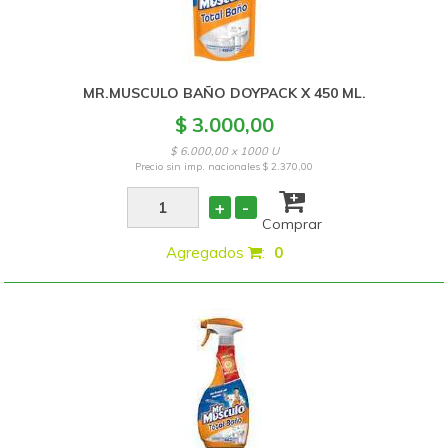
MR.MUSCULO BAÑO DOYPACK X 450 ML.
$ 3.000,00
$ 6.000,00 x 1000 U
Precio sin imp. nacionales
$ 2.370,00
+
-
Comprar
Agregados
:
0