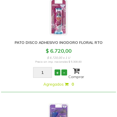
PATO DISCO ADHESIVO INODORO FLORAL RTO
$ 6.720,00
$ 6.720,00 x 1 U
Precio sin imp. nacionales
$ 5.308,80
+
-
Comprar
Agregados
:
0