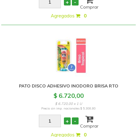
+
-
Comprar
Agregados
:
0
PATO DISCO ADHESIVO INODORO BRISA RTO
$ 6.720,00
$ 6.720,00 x 1 U
Precio sin imp. nacionales
$ 5.308,80
+
-
Comprar
Agregados
:
0