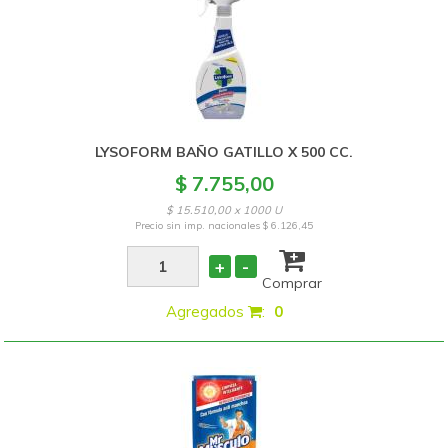
LYSOFORM BAÑO GATILLO X 500 CC.
$ 7.755,00
$ 15.510,00 x 1000 U
Precio sin imp. nacionales
$ 6.126,45
+
-
Comprar
Agregados
:
0