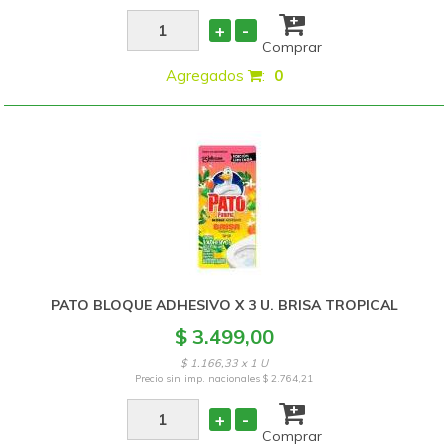
+
-
Comprar
Agregados
:
0
PATO BLOQUE ADHESIVO X 3 U. BRISA TROPICAL
$ 3.499,00
$ 1.166,33 x 1 U
Precio sin imp. nacionales
$ 2.764,21
+
-
Comprar