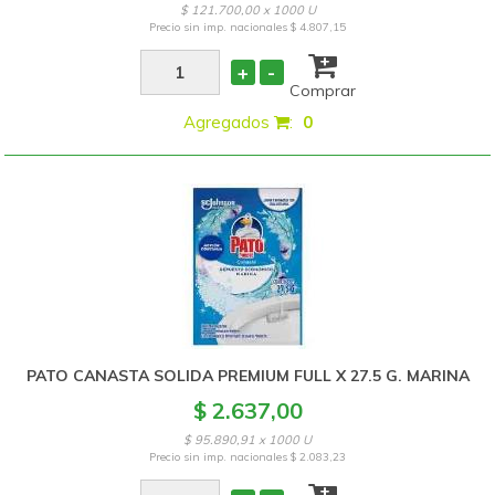
$ 121.700,00 x 1000 U
Precio sin imp. nacionales
$ 4.807,15
+
-
Comprar
Agregados
:
0
PATO CANASTA SOLIDA PREMIUM FULL X 27.5 G. MARINA
$ 2.637,00
$ 95.890,91 x 1000 U
Precio sin imp. nacionales
$ 2.083,23