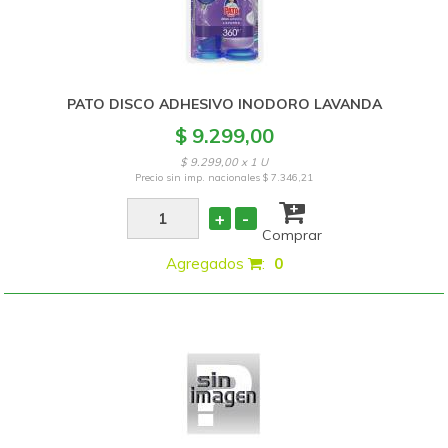
PATO DISCO ADHESIVO INODORO LAVANDA
$ 9.299,00
$ 9.299,00 x 1 U
Precio sin imp. nacionales
$ 7.346,21
+
-
Comprar
Agregados
:
0