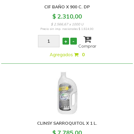
CIF BAÑO X 900 C. DP
$ 2.310,00
$ 2.566,67 x 1000 U
Precio sin imp. nacionales
$ 1.824,90
+
-
Comprar
Agregados
:
0
CLINSY SARROQUITOL X 1 L.
$ 7.785,00