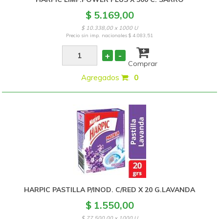
$ 5.169,00
$ 10.338,00 x 1000 U
Precio sin imp. nacionales
$ 4.083,51
+
-
Comprar
Agregados
:
0
HARPIC PASTILLA P/INOD. C/RED X 20 G.LAVANDA
$ 1.550,00
$ 77.500,00 x 1000 U