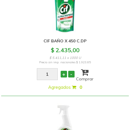
CIF BAÑO X 450 C.DP
$ 2.435,00
$ 5.411,11 x 1000 U
Precio sin imp. nacionales
$ 1.923,65
+
-
Comprar
Agregados
:
0