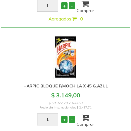
+
-
Comprar
Agregados
:
0
HARPIC BLOQUE P/MOCHILA X 45 G.AZUL
$ 3.149,00
$ 69.977,78 x 1000 U
Precio sin imp. nacionales
$ 2.487,71
+
-
Comprar