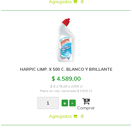
Agregados
:
0
HARPIC LIMP. X 500 C. BLANCO Y BRILLANTE
$ 4.589,00
$ 9.178,00 x 1000 U
Precio sin imp. nacionales
$ 3.625,31
+
-
Comprar
Agregados
:
0