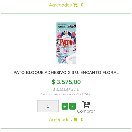
Agregados
:
0
PATO BLOQUE ADHESIVO X 3 U. ENCANTO FLORAL
$ 3.575,00
$ 1.191,67 x 1 U
Precio sin imp. nacionales
$ 2.824,25
+
-
Comprar
Agregados
:
0