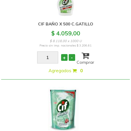
CIF BAÑO X 500 C.GATILLO
$ 4.059,00
$ 8.118,00 x 1000 U
Precio sin imp. nacionales
$ 3.206,61
+
-
Comprar
Agregados
:
0