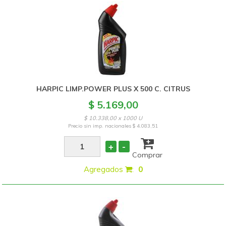
HARPIC LIMP.POWER PLUS X 500 C. CITRUS
$ 5.169,00
$ 10.338,00 x 1000 U
Precio sin imp. nacionales
$ 4.083,51
+
-
Comprar
Agregados
:
0