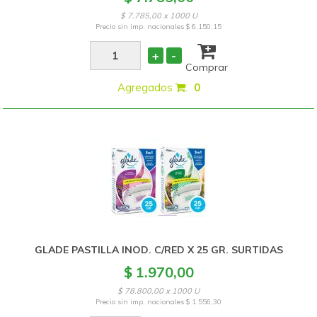
$ 7.785,00 x 1000 U
Precio sin imp. nacionales
$ 6.150,15
+
-
Comprar
Agregados
:
0
GLADE PASTILLA INOD. C/RED X 25 GR. SURTIDAS
$ 1.970,00
$ 78.800,00 x 1000 U
Precio sin imp. nacionales
$ 1.556,30