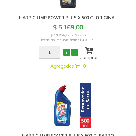
HARPIC LIMP.POWER PLUS X 500 C. ORIGINAL
$ 5.169,00
$ 10.338,00 x 1000 U
Precio sin imp. nacionales
$ 4.083,51
+
-
Comprar
Agregados
:
0
HARPIC LIMP.POWER PLUS X 500 C. SARRO