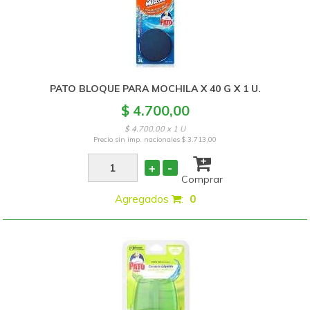
PATO BLOQUE PARA MOCHILA X 40 G X 1 U.
$ 4.700,00
$ 4.700,00 x 1 U
Precio sin imp. nacionales
$ 3.713,00
+
-
Comprar
Agregados
:
0