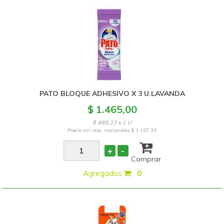
PATO BLOQUE ADHESIVO X 3 U.LAVANDA
$ 1.465,00
$ 488,33 x 1 U
Precio sin imp. nacionales
$ 1.157,35
+
-
Comprar
Agregados
:
0