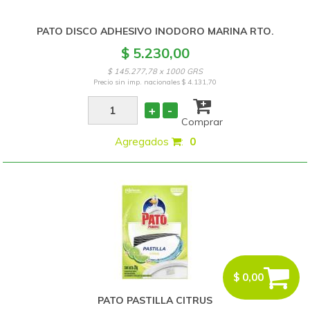
PATO DISCO ADHESIVO INODORO MARINA RTO.
$ 5.230,00
$ 145.277,78 x 1000 GRS
Precio sin imp. nacionales
$ 4.131,70
+
-
Comprar
Agregados
:
0
$ 0,00
PATO PASTILLA CITRUS