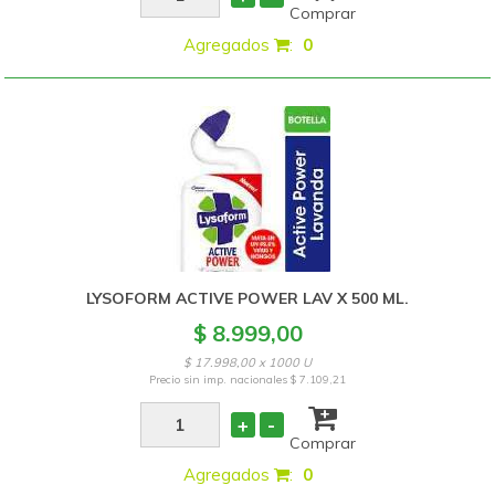
Comprar
Agregados
:
0
LYSOFORM ACTIVE POWER LAV X 500 ML.
$ 8.999,00
$ 17.998,00 x 1000 U
Precio sin imp. nacionales
$ 7.109,21
+
-
Comprar
Agregados
:
0