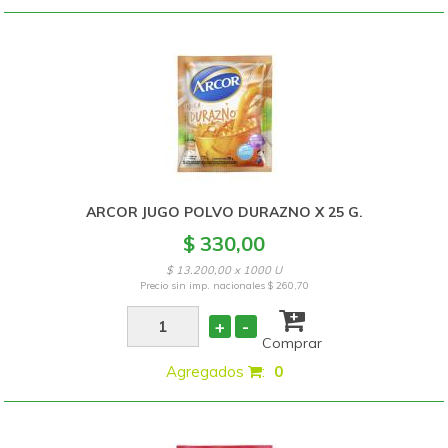
ARCOR JUGO POLVO DURAZNO X 25 G.
$ 330,00
$ 13.200,00 x 1000 U
Precio sin imp. nacionales
$ 260,70
+
-
Comprar
Agregados
:
0