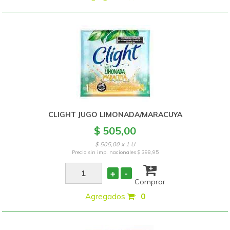
CLIGHT JUGO LIMONADA/MARACUYA
$ 505,00
$ 505,00 x 1 U
Precio sin imp. nacionales
$ 398,95
+
-
Comprar
Agregados
:
0