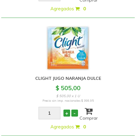
Comprar
Agregados
:
0
CLIGHT JUGO NARANJA DULCE
$ 505,00
$ 505,00 x 1 U
Precio sin imp. nacionales
$ 398,95
+
-
Comprar
Agregados
:
0