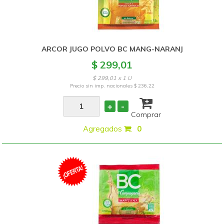
ARCOR JUGO POLVO BC MANG-NARANJ
$ 299,01
$ 299,01 x 1 U
Precio sin imp. nacionales
$ 236,22
+
-
Comprar
Agregados
:
0