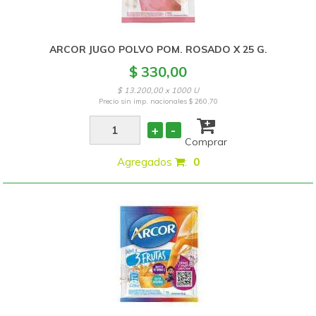
ARCOR JUGO POLVO POM. ROSADO X 25 G.
$ 330,00
$ 13.200,00 x 1000 U
Precio sin imp. nacionales
$ 260,70
+
-
Comprar
Agregados
:
0