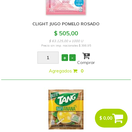
CLIGHT JUGO POMELO ROSADO
$ 505,00
$ 63.125,00 x 1000 U
Precio sin imp. nacionales
$ 398,95
+
-
Comprar
Agregados
:
0
$ 0,00