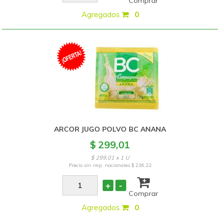
Comprar
Agregados
:
0
ARCOR JUGO POLVO BC ANANA
$ 299,01
$ 299,01 x 1 U
Precio sin imp. nacionales
$ 236,22
+
-
Comprar
Agregados
:
0