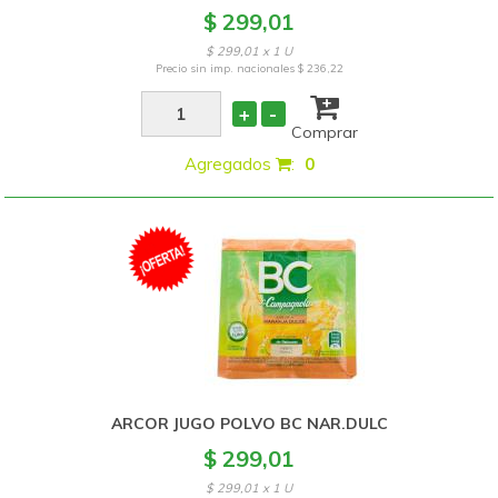
$ 299,01
$ 299,01 x 1 U
Precio sin imp. nacionales
$ 236,22
+
-
Comprar
Agregados
:
0
ARCOR JUGO POLVO BC NAR.DULC
$ 299,01
$ 299,01 x 1 U