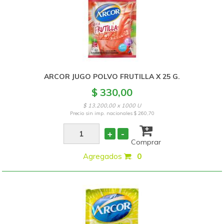
ARCOR JUGO POLVO FRUTILLA X 25 G.
$ 330,00
$ 13.200,00 x 1000 U
Precio sin imp. nacionales
$ 260,70
+
-
Comprar
Agregados
:
0