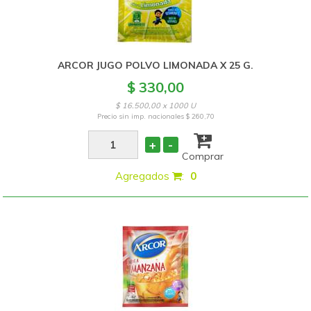
ARCOR JUGO POLVO LIMONADA X 25 G.
$ 330,00
$ 16.500,00 x 1000 U
Precio sin imp. nacionales
$ 260,70
+
-
Comprar
Agregados
:
0