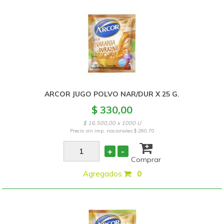
ARCOR JUGO POLVO NAR/DUR X 25 G.
$ 330,00
$ 16.500,00 x 1000 U
Precio sin imp. nacionales
$ 260,70
+
-
Comprar
Agregados
:
0