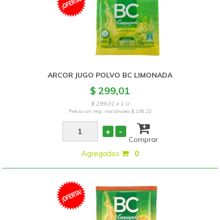
ARCOR JUGO POLVO BC LIMONADA
$ 299,01
$ 299,01 x 1 U
Precio sin imp. nacionales
$ 236,22
+
-
Comprar
Agregados
:
0