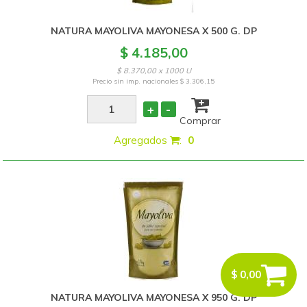
NATURA MAYOLIVA MAYONESA X 500 G. DP
$ 4.185,00
$ 8.370,00 x 1000 U
Precio sin imp. nacionales
$ 3.306,15
+
-
Comprar
Agregados
:
0
$ 0,00
NATURA MAYOLIVA MAYONESA X 950 G. DP