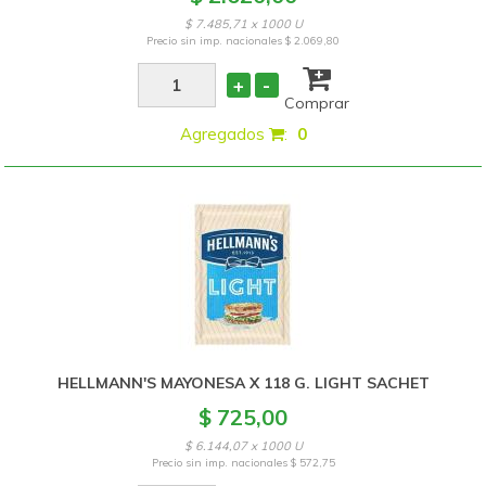
$ 7.485,71 x 1000 U
Precio sin imp. nacionales
$ 2.069,80
+
-
Comprar
Agregados
:
0
HELLMANN'S MAYONESA X 118 G. LIGHT SACHET
$ 725,00
$ 6.144,07 x 1000 U
Precio sin imp. nacionales
$ 572,75