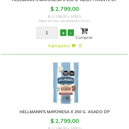
$ 2.799,00
$ 11.196,00 x 1000 U
Precio sin imp. nacionales
$ 2.211,21
+
-
Comprar
Agregados
:
0
HELLMANN'S MAYONESA X 250 G. ASADO DP
$ 2.799,00
$ 11.196,00 x 1000 U