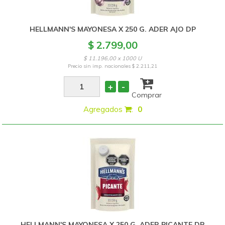
HELLMANN'S MAYONESA X 250 G. ADER AJO DP
$ 2.799,00
$ 11.196,00 x 1000 U
Precio sin imp. nacionales
$ 2.211,21
+
-
Comprar
Agregados
:
0
HELLMANN'S MAYONESA X 250 G. ADER PICANTE DP