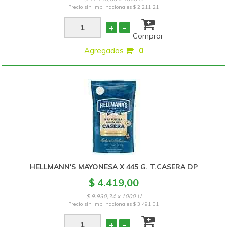
Precio sin imp. nacionales
$ 2.211,21
+
-
Comprar
Agregados
:
0
HELLMANN'S MAYONESA X 445 G. T.CASERA DP
$ 4.419,00
$ 9.930,34 x 1000 U
Precio sin imp. nacionales
$ 3.491,01
+
-