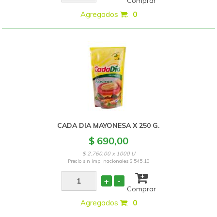
Comprar
Agregados
:
0
CADA DIA MAYONESA X 250 G.
$ 690,00
$ 2.760,00 x 1000 U
Precio sin imp. nacionales
$ 545,10
+
-
Comprar
Agregados
:
0