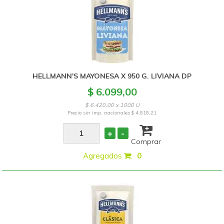
HELLMANN'S MAYONESA X 950 G. LIVIANA DP
$ 6.099,00
$ 6.420,00 x 1000 U
Precio sin imp. nacionales
$ 4.818,21
+
-
Comprar
Agregados
:
0