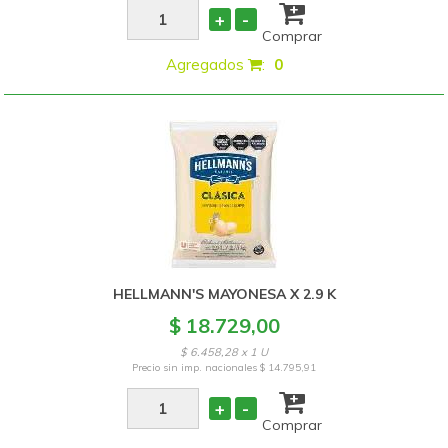
+
-
Comprar
Agregados
:
0
HELLMANN'S MAYONESA X 2.9 K
$ 18.729,00
$ 6.458,28 x 1 U
Precio sin imp. nacionales
$ 14.795,91
+
-
Comprar