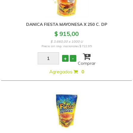
DANICA FIESTA MAYONESA X 250 C. DP
$ 915,00
$ 3.660,00 x 1000 U
Precio sin imp. nacionales
$ 722,85
+
-
Comprar
Agregados
:
0