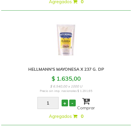
Agregados
:
0
HELLMANN'S MAYONESA X 237 G. DP
$ 1.635,00
$ 6.540,00 x 1000 U
Precio sin imp. nacionales
$ 1.291,65
+
-
Comprar
Agregados
:
0