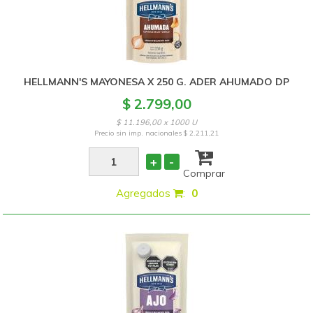
HELLMANN'S MAYONESA X 250 G. ADER AHUMADO DP
$ 2.799,00
$ 11.196,00 x 1000 U
Precio sin imp. nacionales
$ 2.211,21
+
-
Comprar
Agregados
:
0