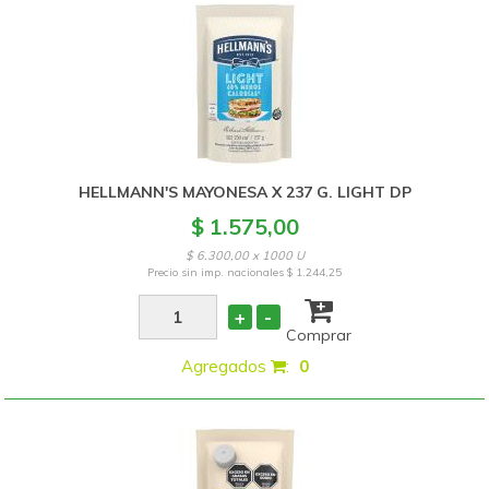
HELLMANN'S MAYONESA X 237 G. LIGHT DP
$ 1.575,00
$ 6.300,00 x 1000 U
Precio sin imp. nacionales
$ 1.244,25
+
-
Comprar
Agregados
:
0