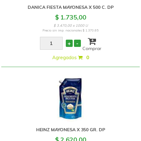
DANICA FIESTA MAYONESA X 500 C. DP
$ 1.735,00
$ 3.470,00 x 1000 U
Precio sin imp. nacionales
$ 1.370,65
+
-
Comprar
Agregados
:
0
HEINZ MAYONESA X 350 GR. DP
$ 2.620,00