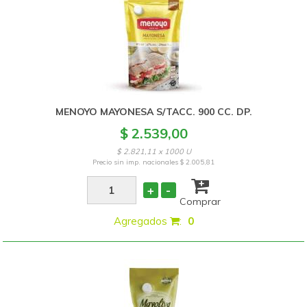
MENOYO MAYONESA S/TACC. 900 CC. DP.
$ 2.539,00
$ 2.821,11 x 1000 U
Precio sin imp. nacionales
$ 2.005,81
+
-
Comprar
Agregados
:
0